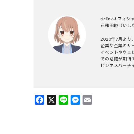
riclinkオフ
石那田睦
（いし
2020年7月より
企業や企業のサ
イベントやウェ
での活躍が期待
ビジネスバーチ
Facebook
X
Line
Messenger
Email