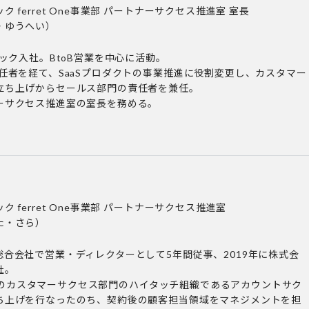
 ferret One事業部 パートナーサクセス推進室 室長
・ゆうへい）
シック入社。BtoB営業を中心に活動。
任者を経て、SaaSプロダクトの事業推進に役割変更し、カスタマー
立ち上げからセールス部門の責任者を兼任。
ーサクセス推進室の室長を務める。
 ferret One事業部 パートナーサクセス推進室
た・さら）
合会社で営業・ディレクターとして5年間従事、2019年に株式会
社。
One」のカスタマーサクセス部門のハイタッチ組織であるアカウントサク
ち上げを行なったのち、契約後の顧客担当領域をマネジメントを担