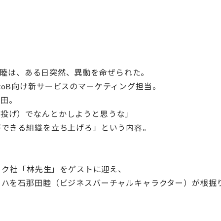
那田睦は、ある日突然、異動を命ぜられた。
toB向け新サービスのマーケティング担当。
那田。
丸投げ）でなんとかしようと思うな」
ができる組織を立ち上げろ」という内容。
シック社「林先生」をゲストに迎え、
ロハを石那田睦（ビジネスバーチャルキャラクター）が根掘