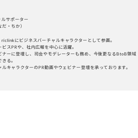
ィシャルサポーター
なだ・ちか）
、riclinkにビジネスバーチャルキャラクターとして参画。
ービスPRや、社内広報を中心に活躍。
ビナーに登壇し、司会やモデレーターも務め、今後更なるBtoB領域
できる。
ャルキャラクターのPR動画やウェビナー登壇を承っております。