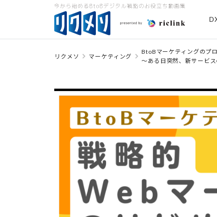
D
BtoBマーケティングのプ
リクメソ
マーケティング
～ある日突然、新サービス