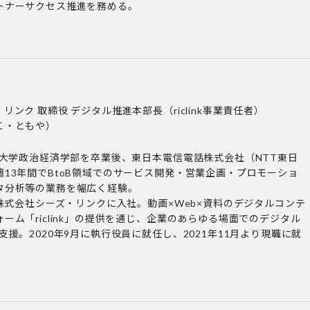
トナーサクセス推進を務める。
リンク 取締役 デジタル推進本部長（riclink事業責任者）
こ・ともや）
田大学政治経済学部を卒業後、東日本電信電話株式会社（NTT東日
13年間でBtoB領域でのサービス開発・営業企画・プロモーショ
タ分析等の業務を幅広く経験。
り株式会社シーズ・リンクに入社。動画×Web×資料のデジタルコンテ
ーム「riclink」の提供を通じ、企業のあらゆる場面でのデジタル
支援。2020年9月に執行役員に就任し、2021年11月より現職に就