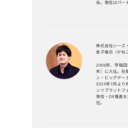
当。現在はパー
株式会社シーズ・
金子倫也
（かね
2006年、早稲
本）に入社。在籍
ン・ビッグデー
2019年7月よ
ンツプラットフォ
発信・DX推進を
任。