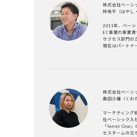
株式会社ベーシック
林侑平
（はやし
2011年、ベー
EC事業の事業責
サクセス部門の
現在はパートナ
株式会社ベーシック
桑田沙羅
（くわ
マーケティング総
社ベーシック入
「ferret 
セスチームの立