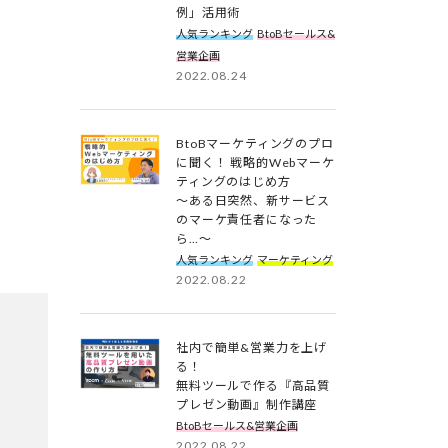
例」活用術
人気ランキング
BtoBセールス&
営業企画
2022.08.24
BtoBマーケティングのプロ
に聞く！ 戦略的Webマーケ
ティングのはじめ方
～ある日突然、新サービス
のマーケ責任者になった
ら…～
人気ランキング
マーケティング
2022.08.22
社内で簡単&営業力を上げ
る！
無料ツールで作る『高品質
プレゼン動画』制作講座
BtoBセールス&営業企画
2022.08.22