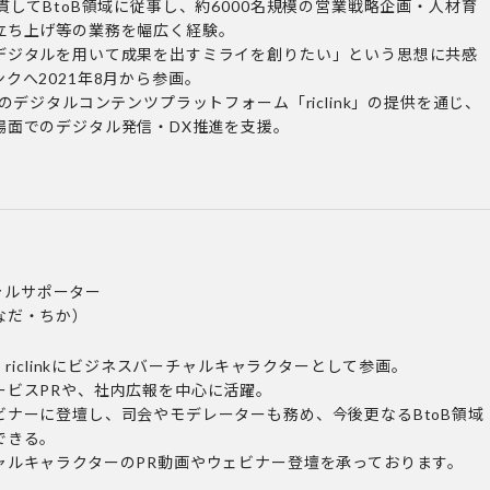
貫してBtoB領域に従事し、約6000名規模の営業戦略企画・人材育
立ち上げ等の業務を幅広く経験。
デジタルを用いて成果を出すミライを創りたい」という思想に共感
クへ2021年8月から参画。
料のデジタルコンテンツプラットフォーム「riclink」の提供を通じ、
場面でのデジタル発信・DX推進を支援。
ィシャルサポーター
なだ・ちか）
、riclinkにビジネスバーチャルキャラクターとして参画。
ービスPRや、社内広報を中心に活躍。
ビナーに登壇し、司会やモデレーターも務め、今後更なるBtoB領域
できる。
ャルキャラクターのPR動画やウェビナー登壇を承っております。