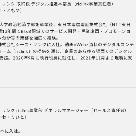
リンク 取締役 デジタル推進本部長（riclink事業責任者）
こ・ともや）
田大学政治経済学部を卒業後、東日本電信電話株式会社（NTT東日
13年間でBtoB領域でのサービス開発・営業企画・プロモーショ
タ分析等の業務を幅広く経験。
り株式会社シーズ・リンクに入社。動画×Web×資料のデジタルコンテ
ーム「riclink」の提供を通じ、企業のあらゆる場面でのデジタル
支援。2020年9月に執行役員に就任し、2021年11月より現職に就
リンク riclink事業部 ゼネラルマネージャー（セールス責任者）
かわ・りひと）
日本に入社。