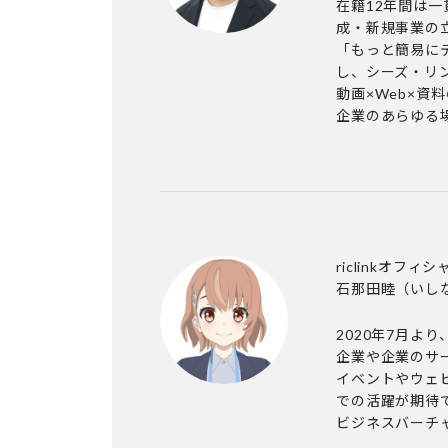
在籍12年間は一
成・新規事業の
「もっと簡易に
し、シーズ・リン
動画×Web×資
企業のあらゆる
riclinkオフ
石那田睦
（いし
2020年7月より
企業や企業のサ
イベントやウェ
での活躍が期待
ビジネスバーチ