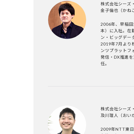
株式会社シーズ・
金子倫也
（かね
2006年、早稲
本）に入社。在籍
ン・ビッグデー
2019年7月よ
ンツプラットフォ
発信・DX推進を
任。
株式会社シーズ・
及川理人
（おい
2009年NTT東